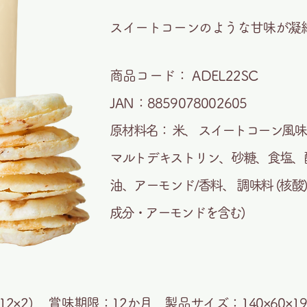
スイートコーンのような甘味が凝
商品コード： ADEL22SC
JAN：8859078002605
原材料名： 米、 スイートコーン風味
マルトデキストリン、砂糖、食塩、酵
油、アーモンド/香料、 調味料 (核
成分・アーモンドを含む)
12×2) 賞味期限：12か月 製品サイズ：140×60×1