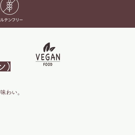
ン)
な味わい。