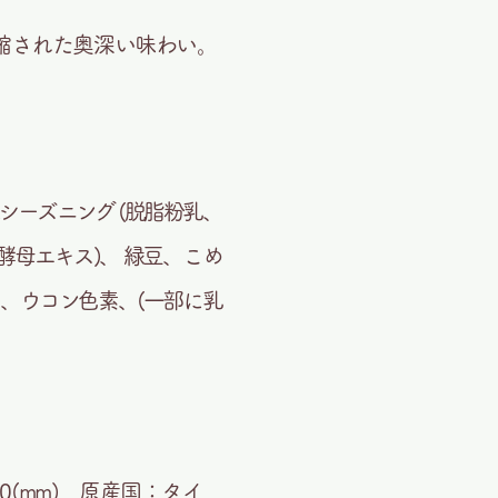
縮された奥深い味わい。
シーズニング (脱脂粉乳、
母エキス)、 緑豆、こめ
酸)、ウコン色素、(一部に乳
90(mm) 原産国：タイ