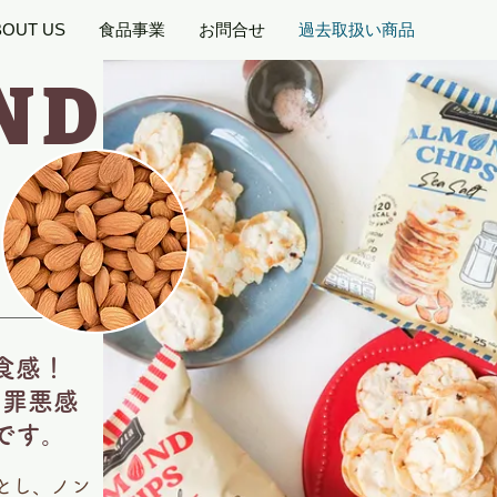
BOUT US
食品事業
お問合せ
過去取扱い商品
ND
S
食感！
も罪悪感
です。
とし、ノン